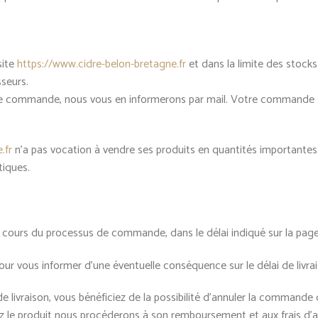
site
https://www.cidre-belon-bretagne.fr
et dans la limite des stocks
sseurs.
votre commande, nous vous en informerons par mail. Votre commande
.fr
n’a pas vocation à vendre ses produits en quantités importantes
tiques.
 au cours du processus de commande, dans le délai indiqué sur la pa
our vous informer d’une éventuelle conséquence sur le délai de livrai
livraison, vous bénéficiez de la possibilité d’annuler la commande da
le produit nous procéderons à son remboursement et aux frais d’ac