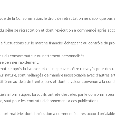
ode de la Consommation, le droit de rétractation ne s’applique pas à
in du délai de rétractation et dont l’exécution a commencé après 
de fluctuations sur le marché financier échappant au contrôle du pro
tions du consommateur ou nettement personnalisés.
 se périmer rapidement.
mateur après la livraison et qui ne peuvent être renvoyés pour des r
 leur nature, sont mélangés de manière indissociable avec d’autres arti
 différée au-delà de trente jours et dont la valeur convenue à la co
els informatiques lorsqu’ils ont été descellés par le consommateur a
ne, sauf pour les contrats d’abonnement à ces publications.
support matériel dont l’exécution a commencé après accord préala