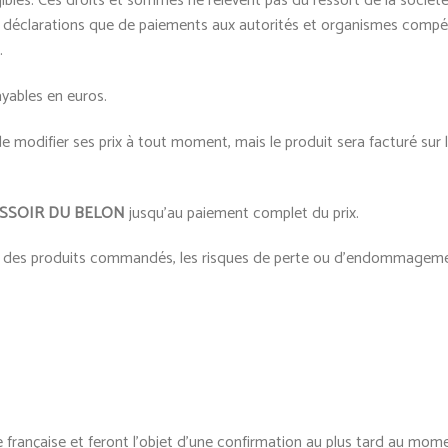
gibles. Ces droits et sommes ne relèvent pas du ressort de la sociét
 de déclarations que de paiements aux autorités et organismes comp
.
yables en euros.
de modifier ses prix à tout moment, mais le produit sera facturé sur
SSOIR DU BELON
jusqu’au paiement complet du prix.
t des produits commandés, les risques de perte ou d’endommagemen
 française et feront l’objet d’une confirmation au plus tard au mo